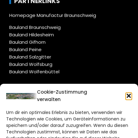
PARTNERLINKS
Homepage Manufactur Braunschweig
Bauland Braunschweig
Bauland Hildesheim
Bauland Gifhorn
Bauland Peine
Bauland Salzgitter
Bauland Wolfsburg
Bauland Wolfenbüttel
CITYLIFE!
Cookie-Zustimmung
verwalten
braunschweig@citylifemedien.de
Um dir ein optimales Erlebnis zu bieten, verwenden wir
Bruchtorwall 12
Technologien wie Cookies, um Geräteinformationen zu
38100 Braunschweig
speichern und/oder darauf zuzugreifen. Wenn du diesen
Technologien zustimmst, können wir Daten wie das
Telefon: 0531 387220 – 65