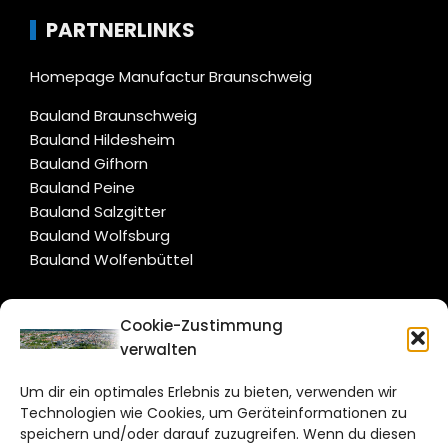
PARTNERLINKS
Homepage Manufactur Braunschweig
Bauland Braunschweig
Bauland Hildesheim
Bauland Gifhorn
Bauland Peine
Bauland Salzgitter
Bauland Wolfsburg
Bauland Wolfenbüttel
CITYLIFE!
Cookie-Zustimmung
verwalten
braunschweig@citylifemedien.de
Um dir ein optimales Erlebnis zu bieten, verwenden wir
Bruchtorwall 12
Technologien wie Cookies, um Geräteinformationen zu
38100 Braunschweig
speichern und/oder darauf zuzugreifen. Wenn du diesen