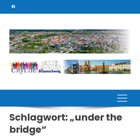
Skip
to
content
Schlagwort:
„under the
bridge“