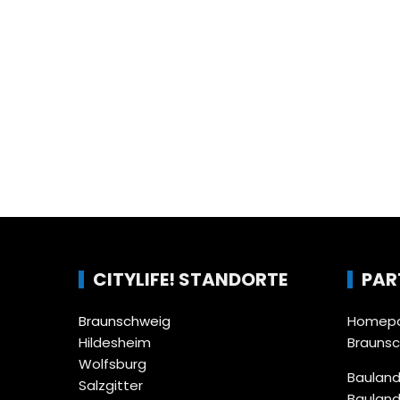
CITYLIFE! STANDORTE
PAR
Braunschweig
Homepa
Hildesheim
Brauns
Wolfsburg
Bauland
Salzgitter
Bauland