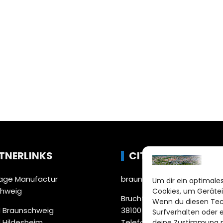
TNERLINKS
CITYLIFE!
ge Manufactur
braunschweig@citylifemed
Um dir ein optimales
chweig
Cookies, um Gerätei
Bruchtorwall 12
Wenn du diesen Tec
 Braunschweig
38100 Braunschweig
Surfverhalten oder 
 Hildesheim
Telefon: 0531 387220 – 65
deine Zustimmung ni