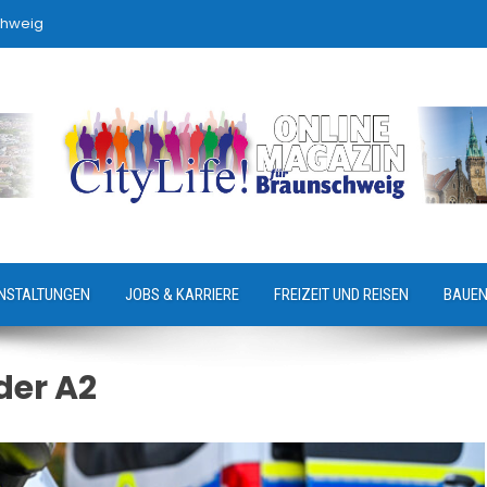
chweig
NSTALTUNGEN
JOBS & KARRIERE
FREIZEIT UND REISEN
BAUEN
der A2