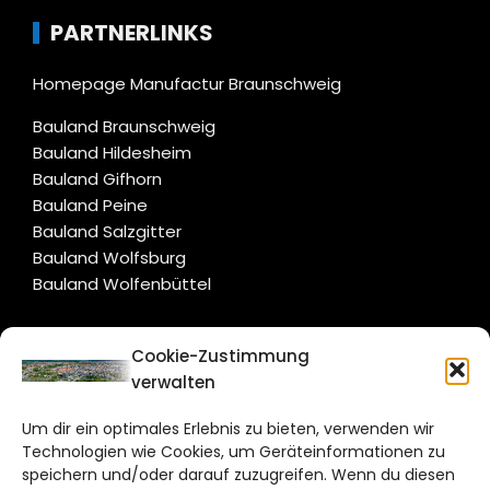
PARTNERLINKS
Homepage Manufactur Braunschweig
Bauland Braunschweig
Bauland Hildesheim
Bauland Gifhorn
Bauland Peine
Bauland Salzgitter
Bauland Wolfsburg
Bauland Wolfenbüttel
CITYLIFE!
Cookie-Zustimmung
verwalten
braunschweig@citylifemedien.de
Um dir ein optimales Erlebnis zu bieten, verwenden wir
Bruchtorwall 12
Technologien wie Cookies, um Geräteinformationen zu
38100 Braunschweig
speichern und/oder darauf zuzugreifen. Wenn du diesen