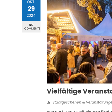
OKT.
29
2024
NO
COMMENTS
Vielfältige Veran
Stadtgeschehen & Veranstaltung
Von der Literaturzeit bis zum Filmf