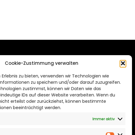
DAS STADTMAGAZIN
Cookie-Zustimmung verwalten
FÜR BRAUNSCHWEIG
ien.de
 Erlebnis zu bieten, verwenden wir Technologien wie
Impressum
nformationen zu speichern und/oder darauf zuzugreifen.
Datenschutzerklärung
hnologien zustimmst, können wir Daten wie das
eindeutige IDs auf dieser Website verarbeiten. Wenn du
Cookie Richtlinie
cht erteilst oder zurückziehst, können bestimmte
ionen beeinträchtigt werden.
CITYLIFE! BEI FACEBOOK
Immer aktiv