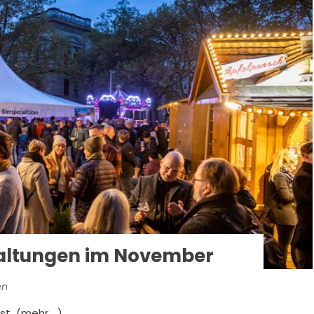
staltungen im November
en
est (mehr …)