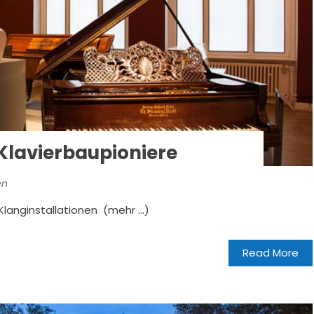
Klavierbaupioniere
en
langinstallationen (mehr …)
Read More