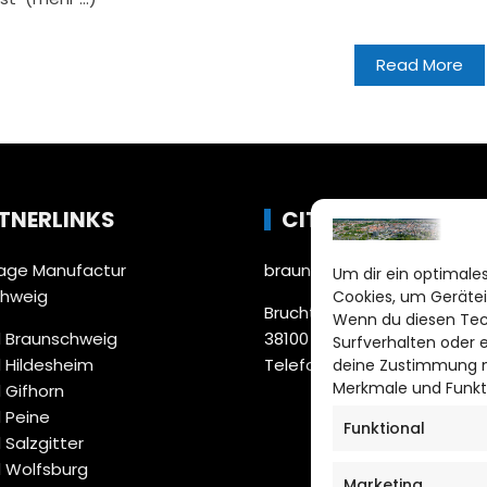
Read More
TNERLINKS
CITYLIFE!
ge Manufactur
braunschweig@citylifemed
Um dir ein optimales
chweig
Cookies, um Gerätei
Bruchtorwall 12
Wenn du diesen Tec
 Braunschweig
38100 Braunschweig
Surfverhalten oder 
 Hildesheim
Telefon: 0531 387220 – 65
deine Zustimmung ni
Merkmale und Funkt
 Gifhorn
 Peine
Funktional
 Salzgitter
 Wolfsburg
Marketing