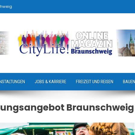
chweig
NSTALTUNGEN
JOBS & KARRIERE
FREIZEIT UND REISEN
BAUEN
tungsangebot Braunschweig