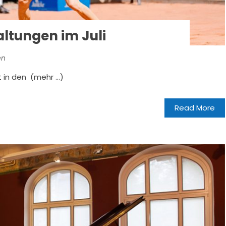
altungen im Juli
en
t in den (mehr …)
Read More