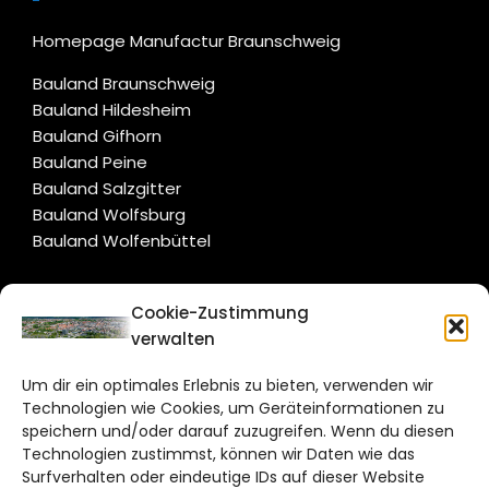
Homepage Manufactur Braunschweig
Bauland Braunschweig
Bauland Hildesheim
Bauland Gifhorn
Bauland Peine
Bauland Salzgitter
Bauland Wolfsburg
Bauland Wolfenbüttel
CITYLIFE!
Cookie-Zustimmung
verwalten
braunschweig@citylifemedien.de
Um dir ein optimales Erlebnis zu bieten, verwenden wir
Bruchtorwall 12
Technologien wie Cookies, um Geräteinformationen zu
38100 Braunschweig
speichern und/oder darauf zuzugreifen. Wenn du diesen
Technologien zustimmst, können wir Daten wie das
Telefon: 0531 387220 – 65
Surfverhalten oder eindeutige IDs auf dieser Website