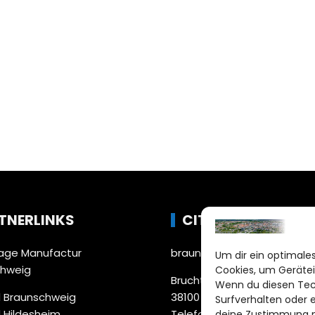
TNERLINKS
CITYLIFE!
ge Manufactur
braunschweig@citylifemed
Um dir ein optimales
chweig
Cookies, um Gerätei
Bruchtorwall 12
Wenn du diesen Tec
 Braunschweig
38100 Braunschweig
Surfverhalten oder 
 Hildesheim
Telefon: 0531 387220 – 65
deine Zustimmung ni