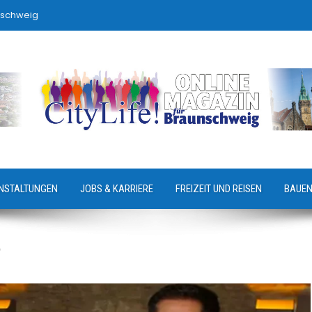
nschweig
NSTALTUNGEN
JOBS & KARRIERE
FREIZEIT UND REISEN
BAUEN
e