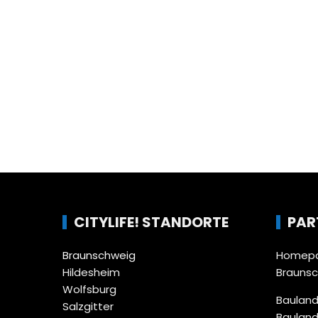
CITYLIFE! STANDORTE
PAR
Braunschweig
Homepa
Hildesheim
Brauns
Wolfsburg
Bauland
Salzgitter
Bauland