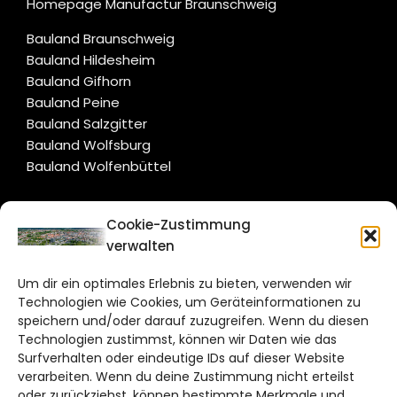
Homepage Manufactur Braunschweig
Bauland Braunschweig
Bauland Hildesheim
Bauland Gifhorn
Bauland Peine
Bauland Salzgitter
Bauland Wolfsburg
Bauland Wolfenbüttel
CITYLIFE!
Cookie-Zustimmung
verwalten
braunschweig@citylifemedien.de
Um dir ein optimales Erlebnis zu bieten, verwenden wir
Bruchtorwall 12
Technologien wie Cookies, um Geräteinformationen zu
38100 Braunschweig
speichern und/oder darauf zuzugreifen. Wenn du diesen
Technologien zustimmst, können wir Daten wie das
Telefon: 0531 387220 – 65
Surfverhalten oder eindeutige IDs auf dieser Website
verarbeiten. Wenn du deine Zustimmung nicht erteilst
DAS STADTMAGAZIN FÜR
oder zurückziehst, können bestimmte Merkmale und