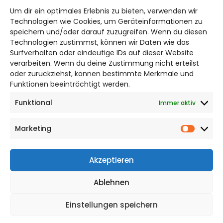
Um dir ein optimales Erlebnis zu bieten, verwenden wir
Bruchtorwall 12
Technologien wie Cookies, um Geräteinformationen zu
38100 Braunschweig
speichern und/oder darauf zuzugreifen. Wenn du diesen
Technologien zustimmst, können wir Daten wie das
Telefon: 0531 387220 – 65
Surfverhalten oder eindeutige IDs auf dieser Website
verarbeiten. Wenn du deine Zustimmung nicht erteilst
DAS STADTMAGAZIN FÜR
oder zurückziehst, können bestimmte Merkmale und
BRAUNSCHWEIG
Funktionen beeinträchtigt werden.
Funktional
Immer aktiv
Impressum
Datenschutzerklärung
Marketing
Cookie Richtlinie
Market
CITYLIFE! BEI FACEBOOK
Akzeptieren
Ablehnen
Einstellungen speichern