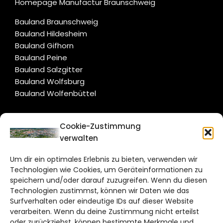
Homepage Manufactur Braunschweig
Bauland Braunschweig
Bauland Hildesheim
Bauland Gifhorn
Bauland Peine
Bauland Salzgitter
Bauland Wolfsburg
Bauland Wolfenbüttel
CITYLIFE!
Cookie-Zustimmung
verwalten
braunschweig@citylifemedien.de
Um dir ein optimales Erlebnis zu bieten, verwenden wir
Bruchtorwall 12
Technologien wie Cookies, um Geräteinformationen zu
38100 Braunschweig
speichern und/oder darauf zuzugreifen. Wenn du diesen
Technologien zustimmst, können wir Daten wie das
Telefon: 0531 387220 – 65
Surfverhalten oder eindeutige IDs auf dieser Website
verarbeiten. Wenn du deine Zustimmung nicht erteilst
DAS STADTMAGAZIN FÜR
oder zurückziehst, können bestimmte Merkmale und