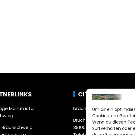
TNERLINKS
CITYLIFE!
ge Manufactur
braunschweig@citylifemed
Um dir ein optimales
chweig
Cookies, um Gerätei
Bruchtorwall 12
Wenn du diesen Tec
 Braunschweig
38100 Braunschweig
Surfverhalten oder 
 Hildesheim
Telefon: 0531 387220 – 65
deine Zustimmung ni