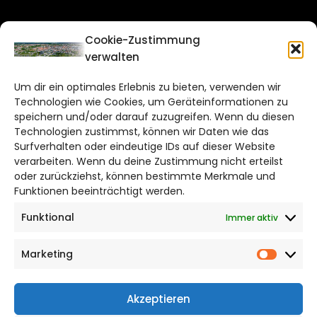
CITYLIFE!
Cookie-Zustimmung
verwalten
braunschweig@citylifemedien.de
Um dir ein optimales Erlebnis zu bieten, verwenden wir
Bruchtorwall 12
Technologien wie Cookies, um Geräteinformationen zu
38100 Braunschweig
speichern und/oder darauf zuzugreifen. Wenn du diesen
Telefon: 0531 387220 – 65
Technologien zustimmst, können wir Daten wie das
Surfverhalten oder eindeutige IDs auf dieser Website
verarbeiten. Wenn du deine Zustimmung nicht erteilst
DAS STADTMAGAZIN FÜR
oder zurückziehst, können bestimmte Merkmale und
BRAUNSCHWEIG
Funktionen beeinträchtigt werden.
Funktional
Immer aktiv
Impressum
Datenschutzerklärung
Marketing
Cookie Richtlinie
Market
CITYLIFE! BEI FACEBOOK
Akzeptieren