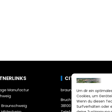
TNERLINKS
CITYLIFE!
ge Manufactur
braunschweig@citylifemed
Um dir ein optimales
chweig
Cookies, um Gerätei
Bruchtorwall 12
Wenn du diesen Tec
 Braunschweig
38100 Braunschweig
Surfverhalten oder 
 Hildesheim
Telefon: 0531 387220 – 65
deine Zustimmung ni