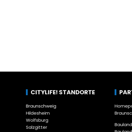
CITYLIFE! STANDORTE
PAR
Braunschweig
Homepa
Hildesheim
Brauns
Wolfsburg
Bauland
Salzgitter
Bauland