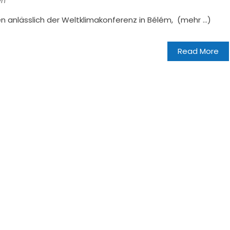
en
n anlässlich der Weltklimakonferenz in Bélém, (mehr …)
Read More