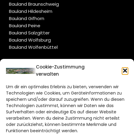
Bauland Braunschweig
Bauland Hildesheim
Bauland Gifhorn
Bauland Peine
Bauland Salzgitter
Bauland Wolfsburg
Bauland Wolfenbüttel
CITYLIFE!
Cookie-Zustimmung
verwalten
braunschweig@citylifemedien.de
Um dir ein optimales Erlebnis zu bieten, verwenden wir
Bruchtorwall 12
Technologien wie Cookies, um Geräteinformationen zu
38100 Braunschweig
speichern und/oder darauf zuzugreifen. Wenn du diesen
Telefon: 0531 387220 – 65
Technologien zustimmst, können wir Daten wie das
Surfverhalten oder eindeutige IDs auf dieser Website
verarbeiten. Wenn du deine Zustimmung nicht erteilst
DAS STADTMAGAZIN FÜR
oder zurückziehst, können bestimmte Merkmale und
BRAUNSCHWEIG
Funktionen beeinträchtigt werden.