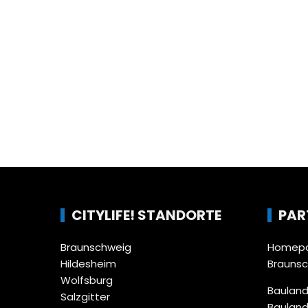
CITYLIFE! STANDORTE
PAR
Braunschweig
Homepa
Hildesheim
Brauns
Wolfsburg
Bauland
Salzgitter
Bauland