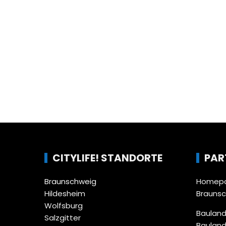
CITYLIFE! STANDORTE
PAR
Braunschweig
Homepa
Hildesheim
Brauns
Wolfsburg
Bauland
Salzgitter
Bauland