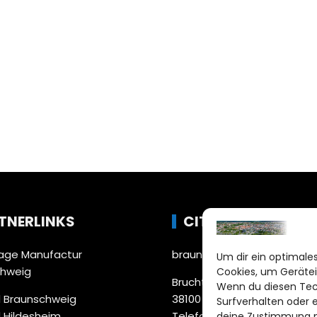
TNERLINKS
CITYLIFE!
ge Manufactur
braunschweig@citylifemed
Um dir ein optimales
chweig
Cookies, um Gerätei
Bruchtorwall 12
Wenn du diesen Tec
 Braunschweig
38100 Braunschweig
Surfverhalten oder 
 Hildesheim
Telefon: 0531 387220 – 65
deine Zustimmung ni