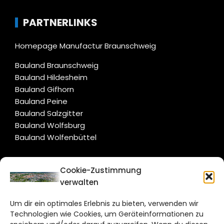
PARTNERLINKS
Homepage Manufactur Braunschweig
Bauland Braunschweig
Bauland Hildesheim
Bauland Gifhorn
Bauland Peine
Bauland Salzgitter
Bauland Wolfsburg
Bauland Wolfenbüttel
CITYLIFE!
Cookie-Zustimmung
verwalten
braunschweig@citylifemedien.de
Um dir ein optimales Erlebnis zu bieten, verwenden wir
Bruchtorwall 12
Technologien wie Cookies, um Geräteinformationen zu
38100 Braunschweig