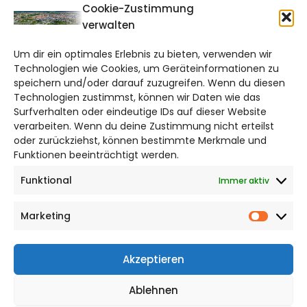
CITYLIFE!
Cookie-Zustimmung
verwalten
braunschweig@citylifemedien.de
Um dir ein optimales Erlebnis zu bieten, verwenden wir
Bruchtorwall 12
Technologien wie Cookies, um Geräteinformationen zu
38100 Braunschweig
speichern und/oder darauf zuzugreifen. Wenn du diesen
Telefon: 0531 387220 – 65
Technologien zustimmst, können wir Daten wie das
Surfverhalten oder eindeutige IDs auf dieser Website
verarbeiten. Wenn du deine Zustimmung nicht erteilst
DAS STADTMAGAZIN FÜR
oder zurückziehst, können bestimmte Merkmale und
BRAUNSCHWEIG
Funktionen beeinträchtigt werden.
Funktional
Immer aktiv
Impressum
Datenschutzerklärung
Marketing
Cookie Richtlinie
Market
CITYLIFE! BEI FACEBOOK
Akzeptieren
Ablehnen