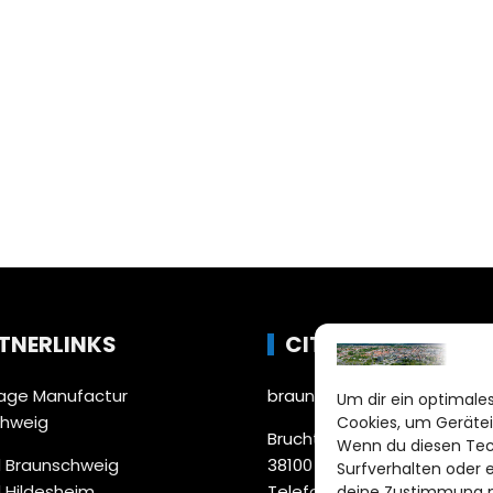
TNERLINKS
CITYLIFE!
ge Manufactur
braunschweig@citylifemed
Um dir ein optimales
chweig
Cookies, um Gerätei
Bruchtorwall 12
Wenn du diesen Tec
 Braunschweig
38100 Braunschweig
Surfverhalten oder 
 Hildesheim
Telefon: 0531 387220 – 65
deine Zustimmung ni