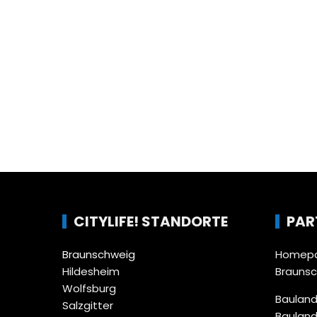
CITYLIFE! STANDORTE
PAR
Braunschweig
Homepa
Hildesheim
Brauns
Wolfsburg
Bauland
Salzgitter
Bauland