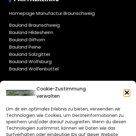
Homepage Manufactur Braunschweig
Bauland Braunschweig
Bauland Hildesheim
Bauland Gifhorn
Bauland Peine
Bauland Salzgitter
Bauland Wolfsburg
Bauland Wolfenbüttel
CITYLIFE!
Cookie-Zustimmung
verwalten
braunschweig@citylifemedien.de
Um dir ein optimales Erlebnis zu bieten, verwenden wir
Bruchtorwall 12
Technologien wie Cookies, um Geräteinformationen zu
38100 Braunschweig
speichern und/oder darauf zuzugreifen. Wenn du diesen
Technologien zustimmst, können wir Daten wie das
Telefon: 0531 387220 – 65
Surfverhalten oder eindeutige IDs auf dieser Website