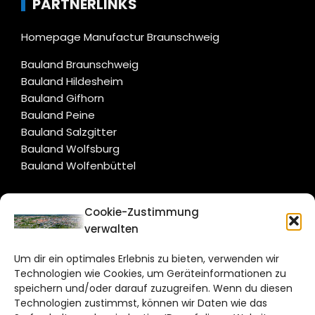
PARTNERLINKS
Homepage Manufactur Braunschweig
Bauland Braunschweig
Bauland Hildesheim
Bauland Gifhorn
Bauland Peine
Bauland Salzgitter
Bauland Wolfsburg
Bauland Wolfenbüttel
CITYLIFE!
Cookie-Zustimmung
verwalten
braunschweig@citylifemedien.de
Um dir ein optimales Erlebnis zu bieten, verwenden wir
Bruchtorwall 12
Technologien wie Cookies, um Geräteinformationen zu
38100 Braunschweig
speichern und/oder darauf zuzugreifen. Wenn du diesen
Technologien zustimmst, können wir Daten wie das
Telefon: 0531 387220 – 65