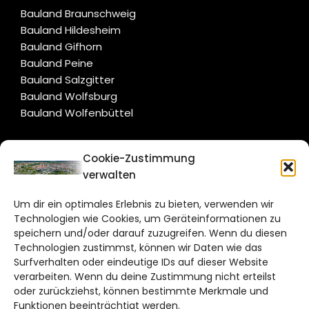
Bauland Braunschweig
Bauland Hildesheim
Bauland Gifhorn
Bauland Peine
Bauland Salzgitter
Bauland Wolfsburg
Bauland Wolfenbüttel
CITYLIFE!
Cookie-Zustimmung
verwalten
braunschweig@citylifemedien.de
Um dir ein optimales Erlebnis zu bieten, verwenden wir
Bruchtorwall 12
Technologien wie Cookies, um Geräteinformationen zu
38100 Braunschweig
speichern und/oder darauf zuzugreifen. Wenn du diesen
Technologien zustimmst, können wir Daten wie das
Telefon: 0531 387220 – 65
Surfverhalten oder eindeutige IDs auf dieser Website
verarbeiten. Wenn du deine Zustimmung nicht erteilst
DAS STADTMAGAZIN FÜR
oder zurückziehst, können bestimmte Merkmale und
BRAUNSCHWEIG
Funktionen beeinträchtigt werden.