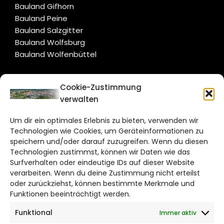
Bauland Gifhorn
Bauland Peine
Bauland Salzgitter
Bauland Wolfsburg
Bauland Wolfenbüttel
CITYLIFE!
Cookie-Zustimmung
verwalten
braunschweig@citylifemedien.de
Um dir ein optimales Erlebnis zu bieten, verwenden wir
Bruchtorwall 12
Technologien wie Cookies, um Geräteinformationen zu
38100 Braunschweig
speichern und/oder darauf zuzugreifen. Wenn du diesen
Telefon: 0531 387220 – 65
Technologien zustimmst, können wir Daten wie das
Surfverhalten oder eindeutige IDs auf dieser Website
verarbeiten. Wenn du deine Zustimmung nicht erteilst
DAS STADTMAGAZIN FÜR
oder zurückziehst, können bestimmte Merkmale und
BRAUNSCHWEIG
Funktionen beeinträchtigt werden.
Funktional
Immer aktiv
Impressum