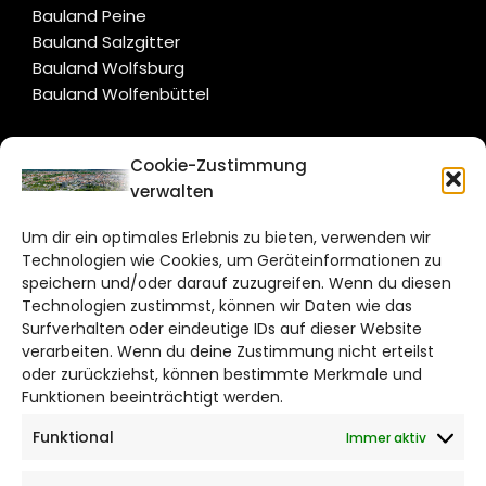
Bauland Peine
Bauland Salzgitter
Bauland Wolfsburg
Bauland Wolfenbüttel
CITYLIFE!
Cookie-Zustimmung
verwalten
braunschweig@citylifemedien.de
Um dir ein optimales Erlebnis zu bieten, verwenden wir
Bruchtorwall 12
Technologien wie Cookies, um Geräteinformationen zu
38100 Braunschweig
speichern und/oder darauf zuzugreifen. Wenn du diesen
Telefon: 0531 387220 – 65
Technologien zustimmst, können wir Daten wie das
Surfverhalten oder eindeutige IDs auf dieser Website
verarbeiten. Wenn du deine Zustimmung nicht erteilst
DAS STADTMAGAZIN FÜR
oder zurückziehst, können bestimmte Merkmale und
BRAUNSCHWEIG
Funktionen beeinträchtigt werden.
Funktional
Immer aktiv
Impressum
Datenschutzerklärung