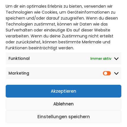
Um dir ein optimales Erlebnis zu bieten, verwenden wir
Bruchtorwall 12
Technologien wie Cookies, um Geräteinformationen zu
38100 Braunschweig
speichern und/oder darauf zuzugreifen. Wenn du diesen
Technologien zustimmst, können wir Daten wie das
Telefon: 0531 387220 – 65
Surfverhalten oder eindeutige IDs auf dieser Website
verarbeiten. Wenn du deine Zustimmung nicht erteilst
DAS STADTMAGAZIN FÜR
oder zurückziehst, können bestimmte Merkmale und
BRAUNSCHWEIG
Funktionen beeinträchtigt werden.
Funktional
Immer aktiv
Impressum
Datenschutzerklärung
Marketing
Cookie Richtlinie
Market
CITYLIFE! BEI FACEBOOK
Akzeptieren
Ablehnen
Einstellungen speichern