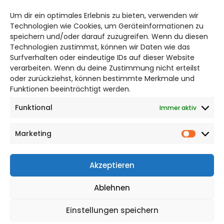
braunschweig@citylifemedien.de
Um dir ein optimales Erlebnis zu bieten, verwenden wir
Bruchtorwall 12
Technologien wie Cookies, um Geräteinformationen zu
38100 Braunschweig
speichern und/oder darauf zuzugreifen. Wenn du diesen
Technologien zustimmst, können wir Daten wie das
Telefon: 0531 387220 – 65
Surfverhalten oder eindeutige IDs auf dieser Website
verarbeiten. Wenn du deine Zustimmung nicht erteilst
DAS STADTMAGAZIN FÜR
oder zurückziehst, können bestimmte Merkmale und
BRAUNSCHWEIG
Funktionen beeinträchtigt werden.
Funktional
Immer aktiv
Impressum
Datenschutzerklärung
Marketing
Cookie Richtlinie
Market
CITYLIFE! BEI FACEBOOK
Akzeptieren
Ablehnen
Einstellungen speichern