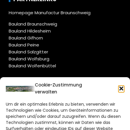
Homepage Manufactur Braunschweig
Bauland Braunschweig
Bauland Hildesheim
Bauland Gifhorn
Bauland Peine
Bauland Salzgitter
Bauland Wolfsburg
Bauland Wolfenbüttel
CITYLIFE!
Cookie-Zustimmung
verwalten
braunschweig@citylifemedien.de
Um dir ein optimales Erlebnis zu bieten, verwenden wir
Bruchtorwall 12
Technologien wie Cookies, um Geräteinformationen zu
38100 Braunschweig
speichern und/oder darauf zuzugreifen. Wenn du diesen
Technologien zustimmst, können wir Daten wie das
Telefon: 0531 387220 – 65
Surfverhalten oder eindeutige IDs auf dieser Website