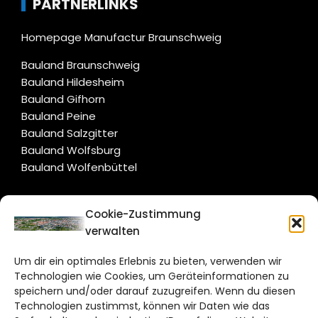
PARTNERLINKS
Homepage Manufactur Braunschweig
Bauland Braunschweig
Bauland Hildesheim
Bauland Gifhorn
Bauland Peine
Bauland Salzgitter
Bauland Wolfsburg
Bauland Wolfenbüttel
CITYLIFE!
Cookie-Zustimmung
verwalten
braunschweig@citylifemedien.de
Um dir ein optimales Erlebnis zu bieten, verwenden wir
Bruchtorwall 12
Technologien wie Cookies, um Geräteinformationen zu
38100 Braunschweig
speichern und/oder darauf zuzugreifen. Wenn du diesen
Technologien zustimmst, können wir Daten wie das
Telefon: 0531 387220 – 65