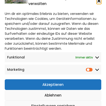
verwalten
braunschweig@citylifemedien.de
Um dir ein optimales Erlebnis zu bieten, verwenden wir
Bruchtorwall 12
Technologien wie Cookies, um Geräteinformationen zu
38100 Braunschweig
speichern und/oder darauf zuzugreifen. Wenn du diesen
Telefon: 0531 387220 – 65
Technologien zustimmst, können wir Daten wie das
Surfverhalten oder eindeutige IDs auf dieser Website
verarbeiten. Wenn du deine Zustimmung nicht erteilst
DAS STADTMAGAZIN FÜR
oder zurückziehst, können bestimmte Merkmale und
BRAUNSCHWEIG
Funktionen beeinträchtigt werden.
Funktional
Immer aktiv
Impressum
Datenschutzerklärung
Marketing
Cookie Richtlinie
Market
CITYLIFE! BEI FACEBOOK
Akzeptieren
Ablehnen
Einstellungen speichern