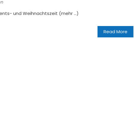
en
dvents- und Weihnachtszeit (mehr …)
Read More