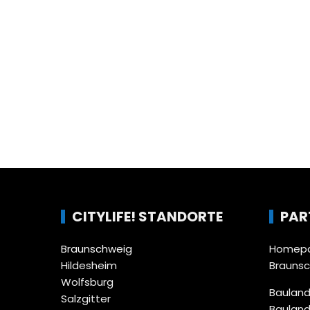
CITYLIFE! STANDORTE
PAR
Braunschweig
Homepa
Hildesheim
Brauns
Wolfsburg
Bauland
Salzgitter
Bauland