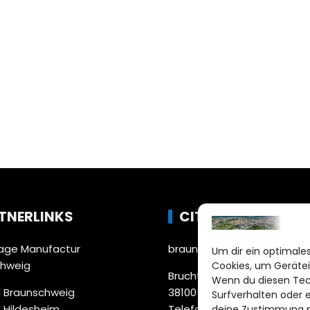
TNERLINKS
CITYLIFE!
ge Manufactur
braunschweig@citylifemed
Um dir ein optimales
chweig
Cookies, um Gerätei
Bruchtorwall 12
Wenn du diesen Tec
 Braunschweig
38100 Braunschweig
Surfverhalten oder 
 Hildesheim
Telefon: 0531 387220 – 65
deine Zustimmung ni