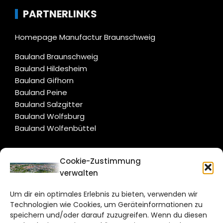
PARTNERLINKS
Homepage Manufactur Braunschweig
Bauland Braunschweig
Bauland Hildesheim
Bauland Gifhorn
Bauland Peine
Bauland Salzgitter
Bauland Wolfsburg
Bauland Wolfenbüttel
CITYLIFE!
Cookie-Zustimmung
verwalten
braunschweig@citylifemedien.de
Um dir ein optimales Erlebnis zu bieten, verwenden wir
Bruchtorwall 12
Technologien wie Cookies, um Geräteinformationen zu
38100 Braunschweig
speichern und/oder darauf zuzugreifen. Wenn du diesen