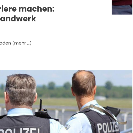
iere machen:
Handwerk
oden (mehr …)