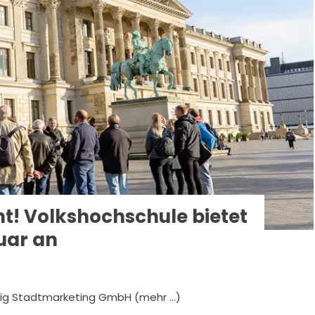
t! Volkshochschule bietet
uar an
eig Stadtmarketing GmbH (mehr …)