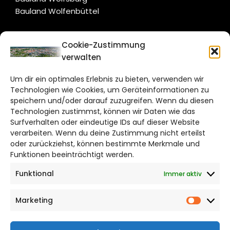
Bauland Wolfenbüttel
CITYLIFE!
Cookie-Zustimmung
verwalten
braunschweig@citylifemedien.de
Um dir ein optimales Erlebnis zu bieten, verwenden wir
Bruchtorwall 12
Technologien wie Cookies, um Geräteinformationen zu
38100 Braunschweig
speichern und/oder darauf zuzugreifen. Wenn du diesen
Telefon: 0531 387220 – 65
Technologien zustimmst, können wir Daten wie das
Surfverhalten oder eindeutige IDs auf dieser Website
verarbeiten. Wenn du deine Zustimmung nicht erteilst
DAS STADTMAGAZIN FÜR
oder zurückziehst, können bestimmte Merkmale und
BRAUNSCHWEIG
Funktionen beeinträchtigt werden.
Funktional
Immer aktiv
Impressum
Datenschutzerklärung
Marketing
Cookie Richtlinie
Market
CITYLIFE! BEI FACEBOOK