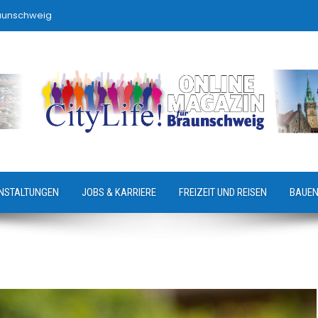
raunschweig
NSTALTUNGEN
JOBS & KARRIERE
FREIZEIT UND REISEN
BAUEN