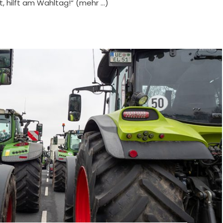
, hilft am Wahltag!“ (mehr …)